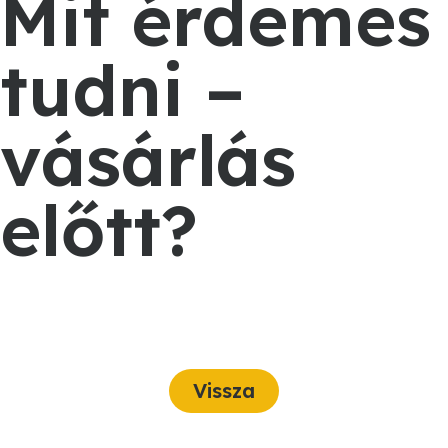
Mit érdemes
tudni –
Kiemelt
ajánlatok
vásárlás
előtt?
Vissza