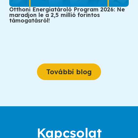
Otthoni Energiatároló Program 2026: Ne
Mi
maradjon le a 2,5 millió forintos
vál
támogatásról!
További blog
Kapcsolat