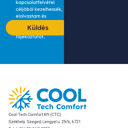
kapcsolatfelvétel
céljából kezelhessék,
elolvastam és
elfogadom
Küldés
az adatvédelmi
tájékoztatót..
Cool-Tech Comfort Kft (CTC)
Székhely: Szeged, Lengyel u. 29/b, 6721