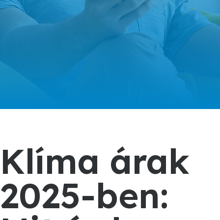
Blog
Klíma árak
Komplex
2025-ben:
klíma-
fűtés-
szellőztetés